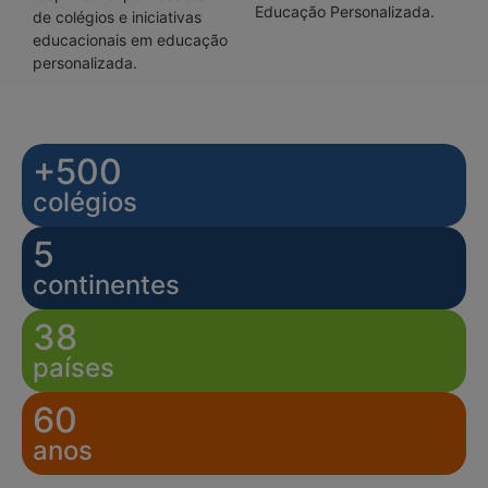
Educação Personalizada.
de colégios e iniciativas
educacionais em educação
personalizada.
+500
colégios
5
continentes
38
países
60
anos