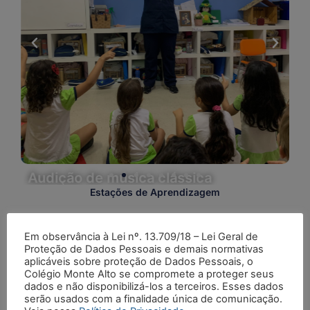
Audição de música clássica
M
Estações de Aprendizagem
Programa Neuromotor
Em observância à Lei nº. 13.709/18 – Lei Geral de
Grafomotricidade
Proteção de Dados Pessoais e demais normativas
aplicáveis sobre proteção de Dados Pessoais, o
Colégio Monte Alto se compromete a proteger seus
Leitura
dados e não disponibilizá-los a terceiros. Esses dados
serão usados com a finalidade única de comunicação.